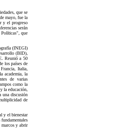
iedades, que se
 de mayo, fue la
r y el progreso
nferencias serán
Políticas", que
ografía (INEGI)
sarrollo (BID),
E. Reunió a 50
e los países de
ancia, Italia,
la academia, la
ntes de varias
 campos como la
 y la educación,
 a una discusión
ultiplicidad de
 y el bienestar
es fundamentales
r marcos y abrir