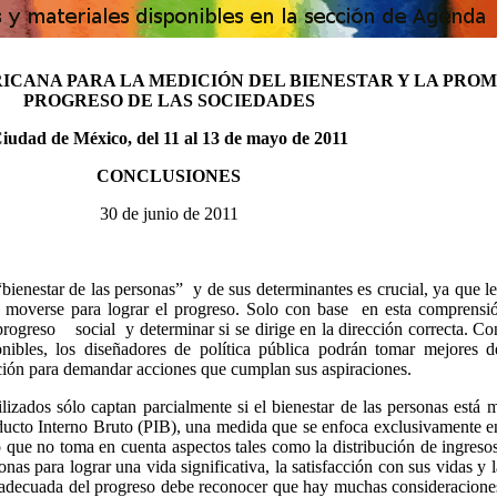
CANA PARA LA MEDICIÓN DEL BIENESTAR Y LA PRO
PROGRESO DE LAS SOCIEDADES
iudad de México, del 11 al 13 de mayo de 2011
CONCLUSIONES
30 de junio de 2011
enestar de las personas” y de sus determinantes es crucial, ya que le 
e moverse para lograr el progreso. Solo con base en esta comprensió
el progreso social y determinar si se dirige en la dirección correcta. 
onibles, los diseñadores de política pública podrán tomar mejores d
ción para demandar acciones que cumplan sus aspiraciones.
ados sólo captan parcialmente si el bienestar de las personas está 
oducto Interno Bruto (PIB), una medida que se enfoca exclusivamente e
que no toma en cuenta aspectos tales como la distribución de ingresos, 
onas para lograr una vida significativa, la satisfacción con sus vidas y l
decuada del progreso debe reconocer que hay muchas consideracione