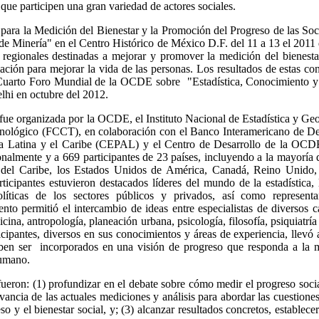
 que participen una gran variedad de actores sociales.
ra la Medición del Bienestar y la Promoción del Progreso de las Soc
 de Minería" en el Centro Histórico de México D.F. del 11 a 13 el 2011
 regionales destinadas a mejorar y promover la medición del bienesta
mación para mejorar la vida de las personas. Los resultados de estas co
Cuarto Foro Mundial de la OCDE sobre "Estadística, Conocimiento y 
lhi en octubre del 2012.
e organizada por la OCDE, el Instituto Nacional de Estadística y Ge
cnológico (FCCT), en colaboración con el Banco Interamericano de De
a Latina y el Caribe (CEPAL) y el Centro de Desarrollo de la OCD
nalmente y a 669 participantes de 23 países, incluyendo a la mayoría d
del Caribe, los Estados Unidos de América, Canadá, Reino Unido, Fr
icipantes estuvieron destacados líderes del mundo de la estadística, 
líticas de los sectores públicos y privados, así como representa
ento permitió el intercambio de ideas entre especialistas de diversos
cina, antropología, planeación urbana, psicología, filosofía, psiquiatría
icipantes, diversos en sus conocimientos y áreas de experiencia, llevó
en ser incorporados en una visión de progreso que responda a la m
humano.
eron: (1) profundizar en el debate sobre cómo medir el progreso social
evancia de las actuales mediciones y análisis para abordar las cuestion
so y el bienestar social, y; (3) alcanzar resultados concretos, establece